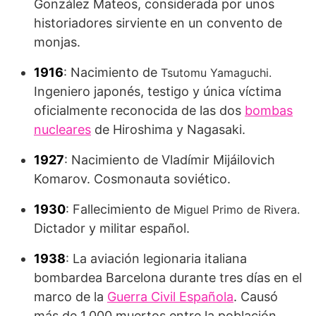
González Mateos, considerada por unos
historiadores sirviente en un convento de
monjas.
1916
: Nacimiento de
Tsutomu Yamaguchi.
Ingeniero japonés, testigo y única víctima
oficialmente reconocida de las dos
bombas
nucleares
de Hiroshima y Nagasaki.
1927
: Nacimiento de Vladímir Mijáilovich
Komarov. Cosmonauta soviético.
1930
: Fallecimiento de
Miguel Primo de Rivera.
Dictador y militar español.
1938
: La aviación legionaria italiana
bombardea Barcelona durante tres días en el
marco de la
Guerra Civil Española
. Causó
más de 1.000 muertos entre la población