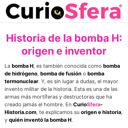
Saltar
al
contenido
Historia de la bomba H:
origen e inventor
La
bomba H
, es también conocida como
bomba
de hidrógeno
,
bomba de fusión
o
bomba
termonuclear
. Y, es sin lugar a dudas, el mayor
invento militar de la historia. Esta es una de las
armas más mortíferas y destructoras que ha
creado jamás el hombre. En
Curio
Sfera
-
Historia.com
, te explicamos su
origen e historia
,
y
quién inventó la bomba H
.