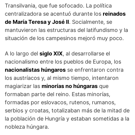
Transilvania, que fue sofocado. La política
centralizadora se acentuó durante los
reinados
de María Teresa y José II
. Socialmente, se
mantuvieron las estructuras del latifundismo y la
situación de los campesinos mejoró muy poco.
A lo largo del
siglo XIX
, al desarrollarse el
nacionalismo entre los pue­blos de Europa, los
nacionalistas húngaros
se enfrentaron contra
los austríacos y, al mismo tiem­po, intentaron
magiarizar las
minorías no húngaras
que
formaban parte del rei­no. Estas minorías,
formadas por eslo­vacos, rutenos, rumanos,
serbios y croa­tas, totalizaban más de la mitad de
la población de Hungría y estaban someti­das a la
nobleza húngara.