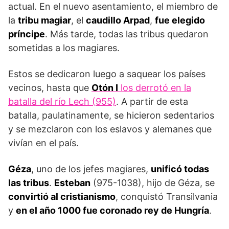
actual. En el nuevo asentamiento, el miembro de
la
tribu magiar
, el
caudillo Arpad
,
fue elegido
príncipe
. Más tarde, todas las tribus quedaron
sometidas a los magiares.
Estos se dedicaron luego a saquear los países
vecinos, hasta que
Otón I
los derrotó en la
batalla del río Lech (955)
. A partir de esta
batalla, paulatina­mente, se hicieron sedentarios
y se mezclaron con los eslavos y alemanes que
vivían en el país.
Géza
, uno de los jefes magia­res,
unificó todas
las tribus
.
Esteban
(975-1038), hijo de Géza, se
convirtió al cristianismo
, conquistó Transilvania
y
en el año 1000 fue coronado rey de Hungría
.