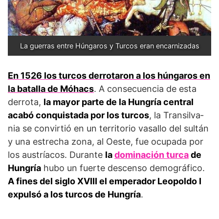
La guerras entre Húngaros y Turcos eran encarnizadas
En 1526 los turcos derrotaron a los húngaros en
la batalla de Móhacs
. A consecuencia de esta
derrota,
la mayor parte de la Hungría central
acabó conquistada por los turcos
, la Transilva­
nia se convirtió en un territorio vasallo del sultán
y una estre­cha zona, al Oeste, fue ocupada por
los austríacos. Durante
la
dominación turca
de
Hungría
hubo un fuerte descenso demográfico.
A fines del siglo XVIII el emperador Leopoldo I
expulsó a los tur­cos de Hungría
.