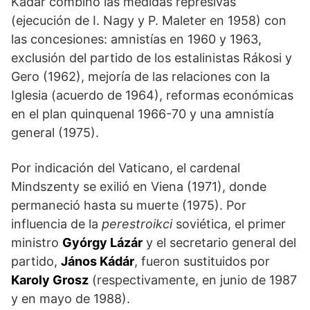
Kádár combinó las medidas represivas
(ejecución de I. Nagy y P. Maleter en 1958) con
las concesiones: amnistías en 1960 y 1963,
exclu­sión del partido de los estalinistas Rákosi y
Gero (1962), mejoría de las relaciones con la
Iglesia (acuerdo de 1964), reformas económicas
en el plan quinquenal 1966-70 y una amnistía
general (1975).
Por indicación del Vaticano, el car­denal
Mindszenty se exilió en Viena (1971), donde
permane­ció hasta su muerte (1975). Por
influencia de la
perestroikci
soviética, el primer
minis­tro
Gyórgy Lázár
y el secretario general del
partido,
János Kádár
, fueron sustituidos por
Karoly Grosz
(respectivamente, en junio de 1987
y en mayo de 1988).