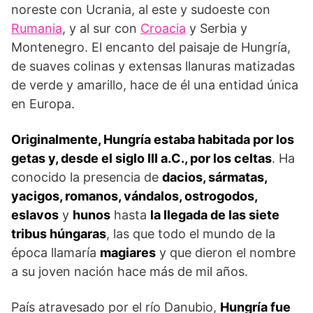
noreste con Ucrania, al este y sudoeste con
Rumania
, y al sur con
Croacia
y Serbia y
Montenegro. El encanto del paisaje de Hungría,
de suaves colinas y extensas llanuras matizadas
de verde y amari­llo, hace de él una entidad única
en Europa.
Originalmente, Hungría estaba habitada por los
getas y, desde el siglo III a.C., por los celtas
. Ha
conocido la presencia de
dacios, sármatas,
yacigos, romanos, vándalos, ostrogodos,
eslavos
y
hunos
hasta
la llegada de las siete
tribus húngaras
, las que todo el mundo de la
época llamaría
magiares
y que die­ron el nombre
a su joven nación hace más de mil años.
País atravesado por el río Danubio,
Hungría fue