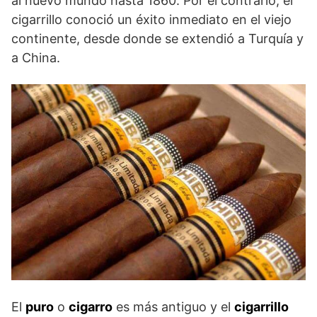
al nuevo mundo hasta 1860. Por el contrario, el
cigarrillo conoció un éxito inmediato en el viejo
continente, desde donde se extendió a Tur­quía y
a China.
El
puro
o
cigarro
es más antiguo y el
cigarrillo