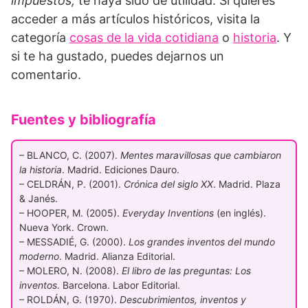
impuestos,
te haya sido de utilidad. Si quieres
acceder a más artículos históricos, visita la
categoría
cosas de la vida cotidiana
o
historia
. Y
si te ha gustado, puedes dejarnos un
comentario.
Fuentes y bibliografía
– BLANCO, C. (2007).
Mentes maravillosas que cambiaron
la historia
. Madrid. Ediciones Dauro.
– CELDRÁN, P. (2001).
Crónica del siglo XX
. Madrid. Plaza
& Janés.
– HOOPER, M. (2005).
Everyday Inventions
(en inglés).
Nueva York. Crown.
– MESSADIÉ, G. (2000).
Los grandes inventos del mundo
moderno
. Madrid. Alianza Editorial.
– MOLERO, N. (2008).
El libro de las preguntas: Los
inventos
. Barcelona. Labor Editorial.
– ROLDÁN, G. (1970).
Descubrimientos, inventos y