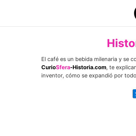
Saltar
al
contenido
Histo
El café es un bebida milenaria y se 
Curio
Sfera
-Historia.com
, te explic
inventor, cómo se expandió por todo