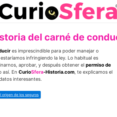
storia del carné de condu
ducir
es imprescindible para poder manejar o
estaríamos infringiendo la ley. Lo habitual es
inarnos, aprobar, y después obtener el
permiso de
o así. En
Curio
Sfera
-Historia.com
, te explicamos el
atos interesantes.
el origen de los seguros