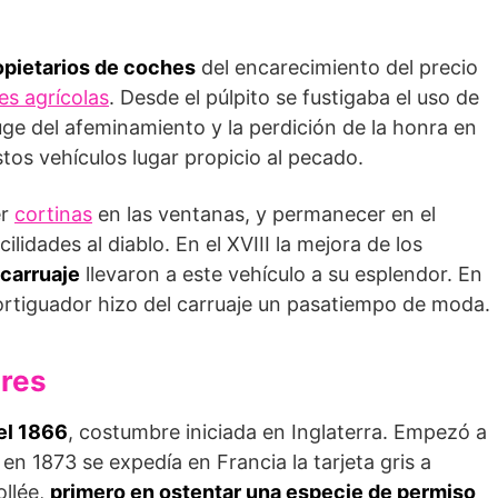
opietarios de coches
del encarecimiento del precio
es agrícolas
. Desde el púlpito se fustigaba el uso de
ge del afeminamiento y la perdición de la honra en
os vehículos lugar propicio al pecado.
er
cortinas
en las ventanas, y permanecer en el
lidades al diablo. En el XVIII la mejora de los
carruaje
llevaron a este vehículo a su esplendor. En
tiguador hizo del carruaje un pasatiempo de moda.
ores
el 1866
, costumbre iniciada en Inglaterra. Empezó a
y en 1873 se expedía en Francia la tarjeta gris a
llée,
primero en ostentar una especie de permiso