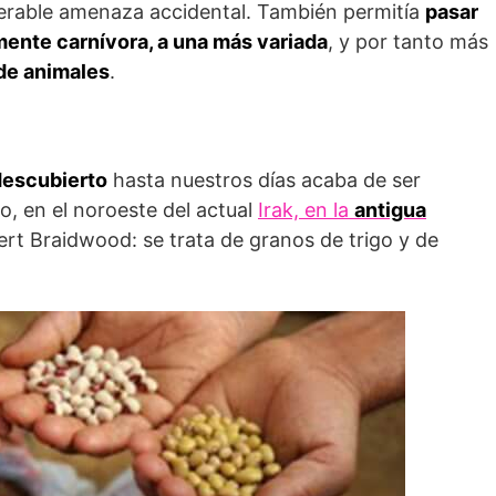
lerable amenaza accidental. También permitía
pasar
mente carnívora, a una más variada
, y por tanto más
 de animales
.
descubierto
hasta nuestros días acaba de ser
o, en el noroeste del actual
Irak, en la
antigua
ert Braidwood: se trata de granos de trigo y de