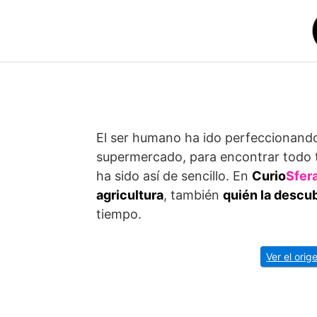
Saltar
al
contenido
El ser humano ha ido perfeccionando l
supermercado, para encontrar todo ti
ha sido así de sencillo. En
Curio
Sfer
agricultura
, también
quién la descu
tiempo.
Ver el ori