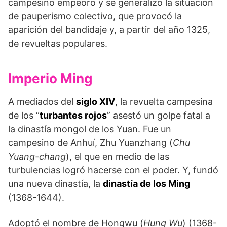
campesino empeoró y se generalizó la situación
de pauperismo colectivo, que provocó la
aparición del bandidaje y, a partir del año 1325,
de revueltas populares.
Imperio Ming
A mediados del
siglo XIV
, la revuelta campesina
de los “
turbantes rojos
” asestó un golpe fatal a
la dinastía mongol de los Yuan. Fue un
campesino de Anhuí, Zhu Yuanzhang (
Chu
Yuang-chang
), el que en medio de las
turbulencias logró hacerse con el poder. Y, fundó
una nueva dinastía, la
dinastía de los Ming
(1368-1644).
Adoptó el nombre de Hongwu (
Hung Wu
) (1368-