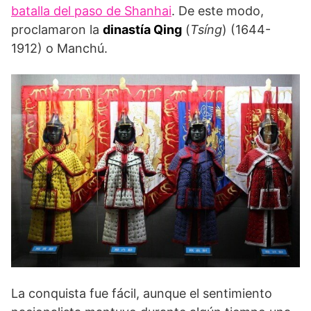
batalla del paso de Shanhai
. De este modo,
proclamaron la
dinastía Qing
(
Tsíng
) (1644-
1912) o Manchú.
La conquista fue fácil, aunque el sentimiento