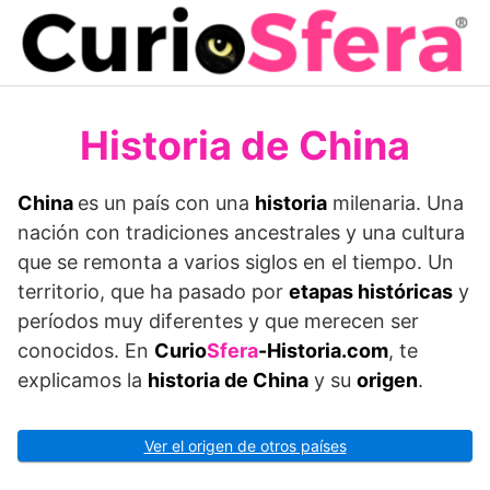
Saltar
al
contenido
Historia de China
China
es un país con una
historia
milenaria. Una
nación con tradiciones ancestrales y una cultura
que se remonta a varios siglos en el tiempo. Un
territorio, que ha pasado por
etapas históricas
y
períodos muy diferentes y que merecen ser
conocidos. En
Curio
Sfera
-Historia.com
, te
explicamos la
historia de China
y su
origen
.
Ver el origen de otros países