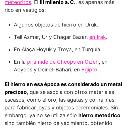
meteoritos
. El
III milenio a. C.
, es apenas más
rico en vestigios:
Algunos objetos de hierro en Uruk.
Tell Asmar, Ur y Chagar Bazar,
en Irak
.
En Alaça Höyük y Troya, en Turquía.
En la
pirámide de Cheops en Gizeh
, en
Abydos y Deir el-Bahari, en
Egipto
.
El hierro en esa época es considerado un metal
precioso
, que se asocia con otros materiales
escasos, como el oro, las ágatas y corna­linas,
para fabricar joyas y objetos ceremoniales. Sin
embargo, ya no se utiliza sólo
hierro meteórico
,
sino también hierro de yacimiento, obtenido