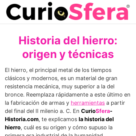
Saltar
al
contenido
Historia del hierro:
origen y técnicas
El hierro, el principal metal de los tiempos
clásicos y modernos, es un material de gran
resistencia mecánica, muy superior a la del
bronce. Reemplaza rápidamente a este último en
la fabricación de armas y
herramientas
a partir
del final del II milenio a. C. En
Curio
Sfera
-
Historia.com
, te explicamos
la historia del
hierro
, cuál es su origen y cómo supuso la
primera era industrial de la humanidad.