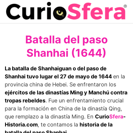
Saltar
al
contenido
Batalla del paso
Shanhai (1644)
La batalla de Shanhaiguan o del paso de
Shanhai tuvo lugar el 27 de mayo de 1644
en la
provincia china de Hebei. Se enfrentaron los
ejércitos de las dinastías Ming y Manchú contra
tropas rebeldes
. Fue un enfrentamiento crucial
para la formación en China de la dinastía Qing,
que remplazo a la dinastía Ming. En
Curio
Sfera
-
Historia.com
, te contamos la
historia de la
batalla del paso Shanhai
.