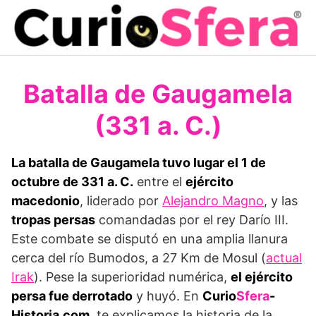
Saltar
al
contenido
Batalla de Gaugamela
(331 a. C.)
La batalla de Gaugamela tuvo lugar el 1 de
octubre de 331 a. C.
entre el
ejército
macedonio
, liderado por
Alejandro Magno
, y las
tropas persas
comandadas por el rey Darío III.
Este combate se disputó en una amplia llanura
cerca del río Bumodos, a 27 Km de Mosul (
actual
Irak
). Pese la superioridad numérica,
el ejército
persa fue derrotado
y huyó. En
Curio
Sfera
-
Historia.com
, te explicamos la historia de la