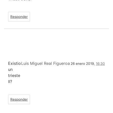
Responder
Existio
Luis Miguel Real Figueroa
26 enero 2019,
16:30
un
trieste
II?
Responder