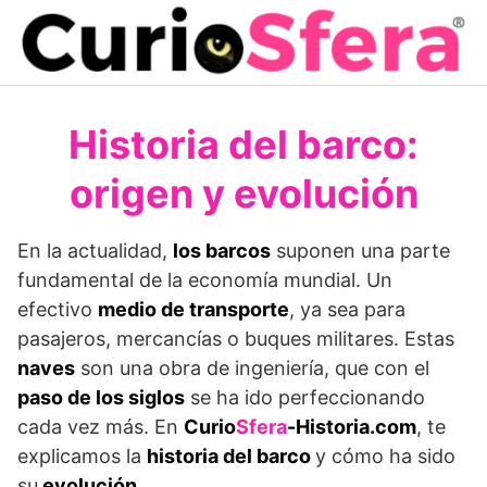
Saltar
al
contenido
Historia del barco:
origen y evolución
En la actualidad,
los barcos
suponen una parte
fundamental de la economía mundial. Un
efectivo
medio de transporte
, ya sea para
pasajeros, mercancías o buques militares. Estas
naves
son una obra de ingeniería, que con el
paso de los siglos
se ha ido perfeccionando
cada vez más. En
Curio
Sfera
-Historia.com
, te
explicamos la
historia del barco
y cómo ha sido
su
evolución.