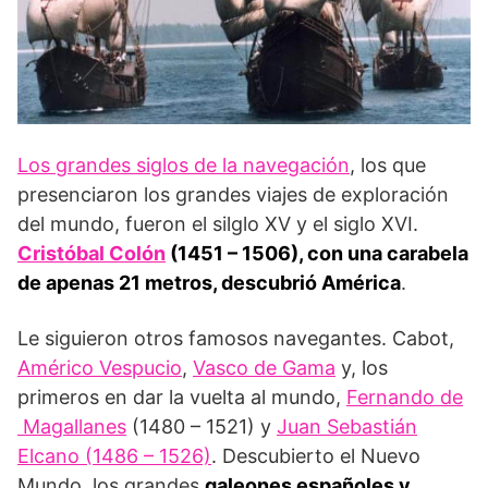
Los grandes siglos de la navegación
, los que
presenciaron los grandes viajes de exploración
del mundo, fueron el silglo XV y el siglo XVI.
Cristóbal Colón
(1451 – 1506), con una carabela
de apenas 21 metros, descubrió América
.
Le siguieron otros famosos navegantes. Cabot,
Américo Vespucio
,
Vasco de Gama
y, los
primeros en dar la vuelta al mundo,
Fernando de
Magallanes
(1480 – 1521) y
Juan Sebastián
Elcano (1486 – 1526)
. Descubierto el Nuevo
Mundo, los grandes
galeones españoles y