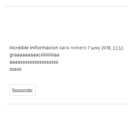
increible imformacion
sara romero
7 junio 2018,
01:53
graaaaaaaaaciiiiiiiiiiiaa
aaaassssssssssssssss
sssss
Responder