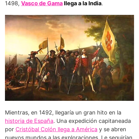
1498,
Vasco de Gama
llega a la India
.
Mientras, en 1492, llegaría un gran hito en la
historia de España
. Una expedición capitaneada
por
Cristóbal Colón llega a América
y se abren
nuevos mundos a las exploraciones. Le seguirían