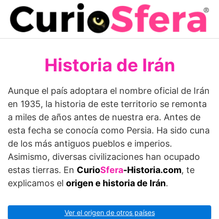
Saltar
al
contenido
Historia de Irán
Aunque el país adoptara el nombre oficial de Irán
en 1935, la historia de este territorio se remonta
a miles de años antes de nuestra era. Antes de
esta fecha se conocía como Persia. Ha sido cuna
de los más antiguos pueblos e imperios.
Asimismo, diversas civilizaciones han ocupado
estas tierras. En
Curio
Sfera
-Historia.com
, te
explicamos el
origen e historia de Irán
.
Ver el origen de otros países