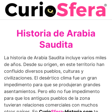
Saltar
al
contenido
Historia de Arabia
Saudita
La historia de Arabia Saudita incluye varios miles
de años. Desde su origen, en este territorio han
confluido diversos pueblos, culturas y
civilizaciones. El desértico clima fue un gran
impedimento para que se produjeran grandes
asentamientos. Pero ello no fue impedimento
para que los antiguos pueblos de la zona
tuvieran relaciones comerciales con muchos
otros países. En
Curio
Sfera
-Historia.com
te