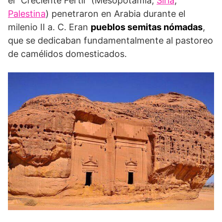
el “Creciente Fértil” (Mesopotamia,
Siria
,
Palestina
) penetraron en Arabia durante el
milenio II a. C. Eran
pueblos semitas nómadas
,
que se dedicaban fundamentalmente al pastoreo
de camélidos domesticados.