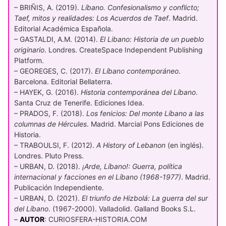
– BRIÑIS, A. (2019).
Líbano. Confesionalismo y conflicto;
Taef, mitos y realidades: Los Acuerdos de Taef
. Madrid.
Editorial Académica Española.
– GASTALDI, A.M. (2014).
El Libano: Historia de un pueblo
originario
. Londres. CreateSpace Independent Publishing
Platform.
– GEOREGES, C. (2017).
El Líbano contemporáneo
.
Barcelona. Editorial Bellaterra.
– HAYEK, G. (2016).
Historia contemporánea del Líbano
.
Santa Cruz de Tenerife. Ediciones Idea.
– PRADOS, F. (2018).
Los fenicios: Del monte Líbano a las
columnas de Hércules
. Madrid. Marcial Pons Ediciones de
Historia.
– TRABOULSI, F. (2012).
A History of Lebanon
(en inglés).
Londres. Pluto Press.
– URBAN, D. (2018).
¡Arde, Líbano!: Guerra, política
internacional y facciones en el Líbano (1968-1977)
. Madrid.
Publicación Independiente.
– URBAN, D. (2021).
El triunfo de Hizbolá: La guerra del sur
del Líbano
. (1967-2000). Valladolid. Galland Books S.L.
–
AUTOR
: CURIOSFERA-HISTORIA.COM