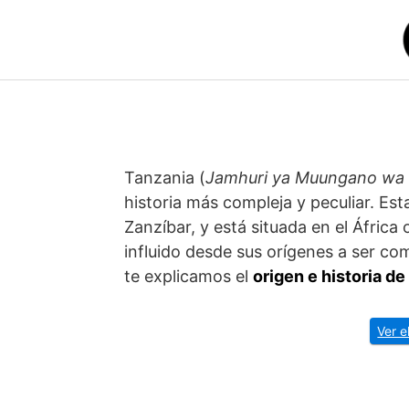
Saltar
al
contenido
Tanzania (
Jamhuri ya Muungano wa 
historia más compleja y peculiar. Es
Zanzíbar, y está situada en el África
influido desde sus orígenes a ser co
te explicamos el
origen e historia d
Ver e