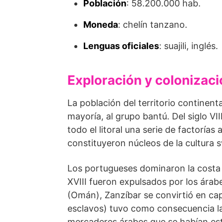
Población
: 58.200.000 hab.
Moneda
: chelín tanzano.
Lenguas oficiales
: suajili, inglés.
Exploración y colonizaci
La población del territorio continen­
mayoría, al grupo bantú. Del si­glo V
todo el litoral una serie de factorí
constituyeron núcleos de la cultura s
Los portugueses dominaron la costa du
XVIII fueron expulsados por los ára
(Omán), Zanzíbar se convirtió en capi
esclavos) tuvo como consecuencia la p
mercaderes árabes que se habían esta