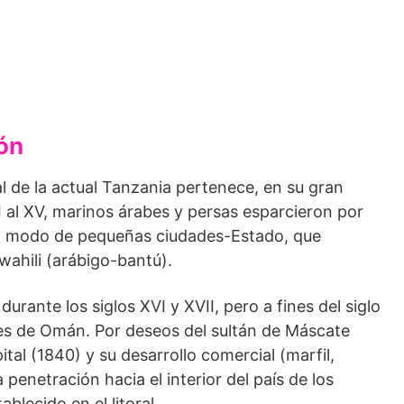
ón
tal de la actual Tanzania pertenece, en su gran
III al XV, marinos árabes y persas esparcieron por
as a modo de pequeñas ciudades-Estado, que
wahili (arábigo-bantú).
rante los siglos XVI y XVII, pero a fines del siglo
bes de Omán. Por deseos del sultán de Máscate
tal (1840) y su desarro­llo comercial (marfil,
enetración hacia el interior del país de los
blecido en el litoral