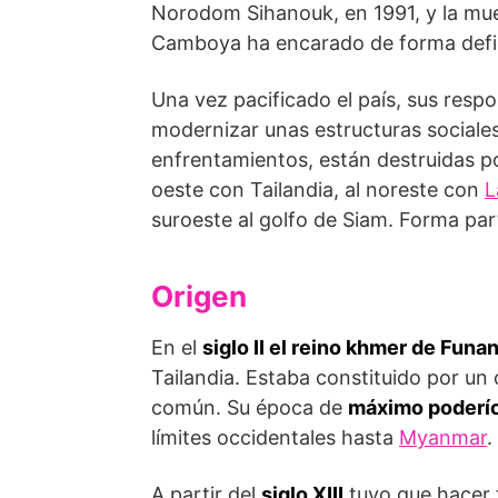
Norodom Sihanouk, en 1991, y la muer
Camboya ha encarado de forma defini
Una vez pacificado el país, sus respo
modernizar unas estructuras sociale
enfrentamientos, están destruidas p
oeste con Tailandia, al noreste con
L
suroeste al golfo de Siam. Forma pa
Origen
En el
siglo II el reino khmer de Funa
Tailandia. Estaba constituido por u
común. Su época de
máximo poderío 
límites occidentales hasta
Myanmar
.
A partir del
siglo XIII
tuvo que hacer f