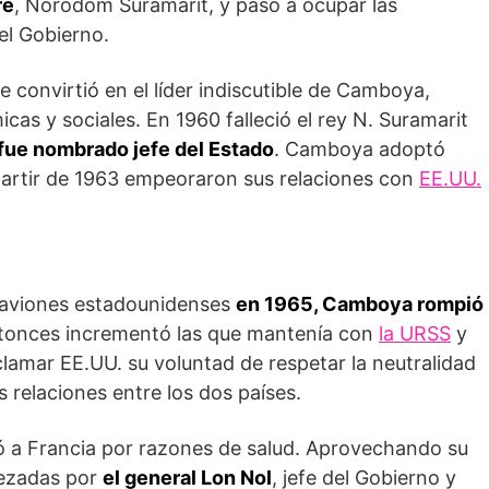
re
, Norodom Suramarit, y pasó a ocupar las
el Gobierno.
e convirtió en el líder indiscutible de Camboya,
as y sociales. En 1960 falleció el rey N. Suramarit
 fue nombrado jefe del Estado
. Camboya adoptó
a partir de 1963 empeoraron sus relaciones con
EE.UU.
 aviones estadounidenses
en 1965, Camboya rompió
onces incrementó las que mantenía con
la URSS
y
clamar EE.UU. su voluntad de respetar la neutralidad
relaciones entre los dos países.
ó a Francia por razones de salud. Aprovechando su
bezadas por
el general Lon Nol
, jefe del Gobierno y