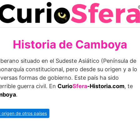
Historia de Camboya
berano situado en el Sudeste Asiático (Península de
monarquía constitucional, pero desde su origen y a lo
diversas formas de gobierno. Este país ha sido
rrible guerra civil. En
Curio
Sfera
-Historia.com
, te
amboya
.
l origen de otros países