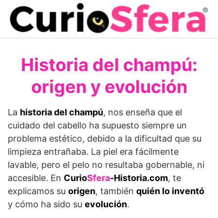
Saltar
al
contenido
Historia del champú:
origen y evolución
La
historia del champú
, nos enseña que el
cuidado del cabello ha supuesto siempre un
problema estético, debido a la dificultad que su
limpieza entrañaba. La piel era fácilmente
lavable, pero el pelo no resultaba gobernable, ni
accesible. En
Curio
Sfera
-Historia.com
, te
explicamos su
origen
, también
quién lo inventó
y cómo ha sido su
evolución
.