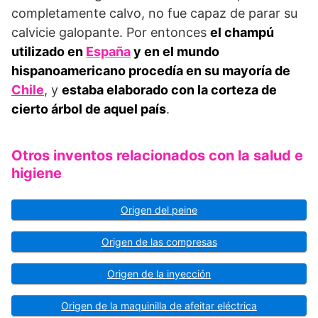
completamente calvo, no fue capaz de parar su
calvicie galopante. Por entonces
el champú
utilizado en
España
y en el mundo
hispanoamericano procedía en su mayoría de
Chile
, y
estaba elaborado con la corteza de
cierto árbol de aquel país
.
Otros inventos relacionados con la salud e
higiene
Origen del peine
Origen de las compresas
Origen de la inyección
Origen de la maquinilla de afeitar eléctrica