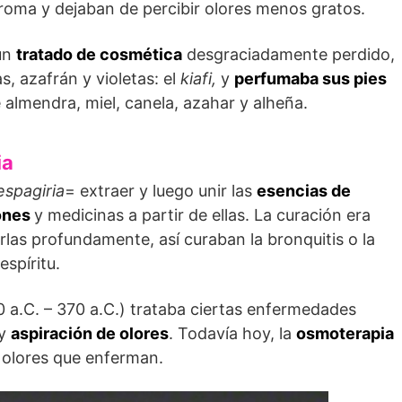
 aroma y dejaban de percibir olores menos gratos.
 un
tratado de cosmética
desgraciadamente perdido,
, azafrán y violetas: el
kiafi,
y
perfumaba sus pies
almendra, miel, canela, azahar y alheña.
ia
espagiria
= extraer y luego unir las
esencias de
ones
y medicinas a partir de ellas. La curación era
rlas profundamente, así curaban la bronquitis o la
espíritu.
0 a.C. – 370 a.C.) trataba ciertas enfermedades
 y
aspiración de olores
. Todavía hoy, la
osmoterapia
s olores que enferman.