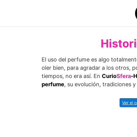
Saltar
al
contenido
Histor
El uso del perfume es algo totalment
oler bien, para agradar a los otros, p
tiempos, no era así. En
Curio
Sfera
-H
perfume
, su evolución, tradiciones y
Ver el 