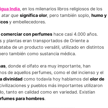
igua India
, en los milenarios libros religiosos de los
a
atar que
significa olor
, pero también soplo,
humo y
icos
y embellecedores.
n comerciar con perfumes
hace casi 4.000 años.
s y plantas eran transportados de Oriente a
taba de un producto versátil, utilizado en distintos
a, pero también como sustancia médica.
sas
, donde el olfato era muy importante, han
nos de aquellos perfumes, como el del incienso y el
la divinidad
como todavía hoy hablamos del
olor de
s civilizaciones y pueblos más importantes utilizaron
o, tanto en calidad como en variedad. Existían
rfumes para hombres
.