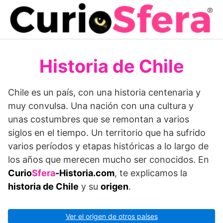
Saltar
al
contenido
Historia de Chile
Chile es un país, con una historia centenaria y
muy convulsa. Una nación con una cultura y
unas costumbres que se remontan a varios
siglos en el tiempo. Un territorio que ha sufrido
varios períodos y etapas históricas a lo largo de
los años que merecen mucho ser conocidos. En
Curio
Sfera
-Historia.com
, te explicamos la
historia de Chile
y su
origen
.
Ver el origen de otros países