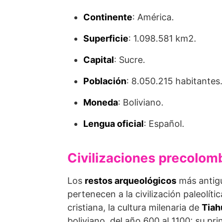
Continente
: América.
Superficie
: 1.098.581 km2.
Capital
: Sucre.
Población
: 8.050.215 habitantes
Moneda
: Boliviano.
Lengua oficial
: Español.
Civilizaciones precolom
Los
restos arqueológicos
más antig
pertenecen a la civilización paleolíti
cristiana, la cultura milenaria de
Tiah
boliviano, del año 600 al 1100: su p