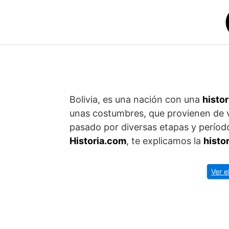
Saltar
al
contenido
Bolivia, es una nación con una
histor
unas costumbres, que provienen de va
pasado por diversas etapas y períod
Historia.com
, te explicamos la
histor
Ver e