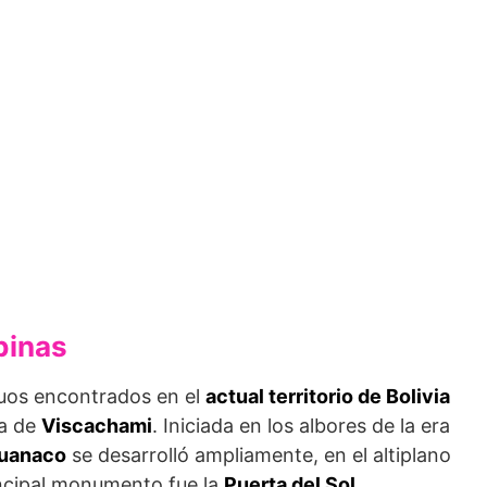
.
binas
uos encontrados en el
actual territorio de Bolivia
ca de
Viscachami
. Iniciada en los albores de la era
uanaco
se desarrolló ampliamente, en el altiplano
rincipal monumento fue la
Puerta del Sol
.