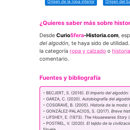
Origen de la ropa interior
Origen del b
¿Quieres saber más sobre histo
Desde
Curio
Sfera
-Historia.com
, es
del algodón,
te haya sido de utilidad.
la categoría
ropa y calzado
o
histori
comentario.
Fuentes y bibliografía
– BECJERT, S. (2016).
El imperio del algodón:
– GARZA, C. (2020).
Autobiografía del algodó
– COSGRAVE, B. (2005).
Historia de la moda:
– GONZÁLEZ-PALACIOS, S. (2017).
Breve hist
– LIFSHEY, E. (1973).
The Housewares Story
(
– POSTREL, V. (2020).
El tejido de la civiliz
Siruela.