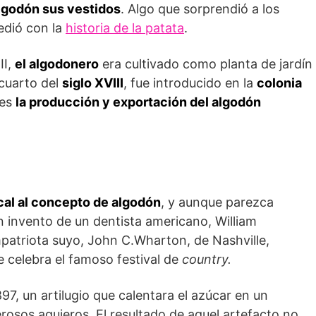
algodón sus vestidos
. Algo que sorprendió a los
cedió con la
historia de la patata
.
II,
el algodonero
era cultivado como planta de jardín
 cuarto del
siglo XVIII
, fue introducido en la
colonia
ces
la producción y exportación del algodón
cal al concepto de algodón
, y aunque parezca
 invento de un dentista americano, William
patriota suyo, John C.Wharton, de Nashville,
e celebra el famoso festival de
country.
897, un artilugio que calentara el azúcar en un
erosos agujeros. El resultado de aquel artefacto no