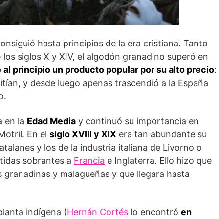
onsiguió hasta principios de la era cristiana. Tanto
 los siglos X y XIV, el algodón granadino superó en
 al principio un producto popular por su alto precio
:
mitían, y desde luego apenas trascendió a la España
o.
a en la
Edad Media
y continuó su importancia en
otril. En el
siglo XVIII y XIX
era tan abundante su
atalanes y los de la industria italiana de Livorno o
rtidas sobrantes a
Francia
e Inglaterra. Ello hizo que
as granadinas y malagueñas y que llegara hasta
lanta indígena (
Hernán Cortés
lo encontró
en