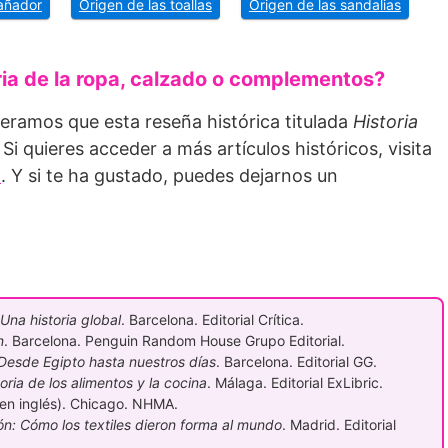
añador
Origen de las toallas
Origen de las sandalias
ria de la ropa, calzado o complementos?
peramos que esta reseña histórica titulada
Historia
 Si quieres acceder a más artículos históricos, visita
a
. Y si te ha gustado, puedes dejarnos un
 Una historia global
. Barcelona. Editorial Crítica.
n
. Barcelona. Penguin Random House Grupo Editorial.
 Desde Egipto hasta nuestros días
. Barcelona. Editorial GG.
oria de los alimentos y la cocina
. Málaga. Editorial ExLibric.
en inglés). Chicago. NHMA.
ación: Cómo los textiles dieron forma al mundo
. Madrid. Editorial