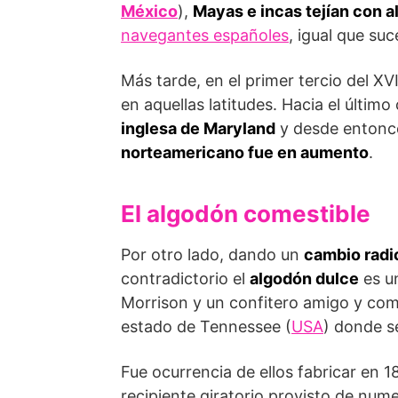
México
),
Mayas e incas tejían con 
navegantes españoles
, igual que su
Más tarde, en el primer tercio del XVI
en aquellas latitudes. Hacia el último
inglesa de Maryland
y desde enton
norteamericano fue en aumento
.
El algodón comestible
Por otro lado, dando un
cambio radi
contradictorio el
algodón dulce
es un
Morrison y un confitero amigo y com
estado de Tennessee (
USA
) donde s
Fue ocurrencia de ellos fabricar en 1
recipiente giratorio provisto de num