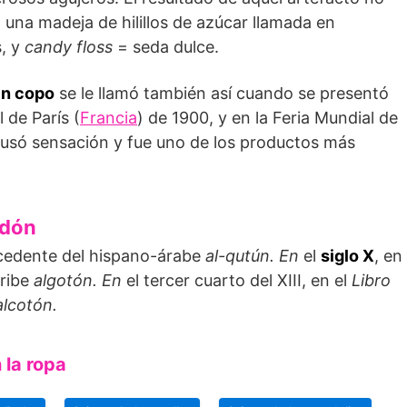
 una madeja de hilillos de azúcar llamada en
, y
candy floss
= seda dulce.
en copo
se le llamó también así cuando se presentó
 de París (
Francia
) de 1900, y en la Feria Mundial de
ausó sensación y fue uno de los productos más
odón
ocedente del hispano-árabe
al-qutún. En
el
siglo X
, en
cribe
algotón. En
el tercer cuarto del XIII, en el
Libro
alcotón.
 la ropa