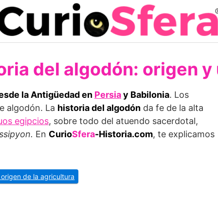
oria del algodón: origen y
desde la Antigüedad en
Persia
y Babilonia
. Los
de algodón. La
historia del algodón
da fe de la alta
uos egipcios
, sobre todo del atuendo sacerdotal,
ssipyon.
En
Curio
Sfera
-Historia.com
, te explicamos
 origen de la agricultura