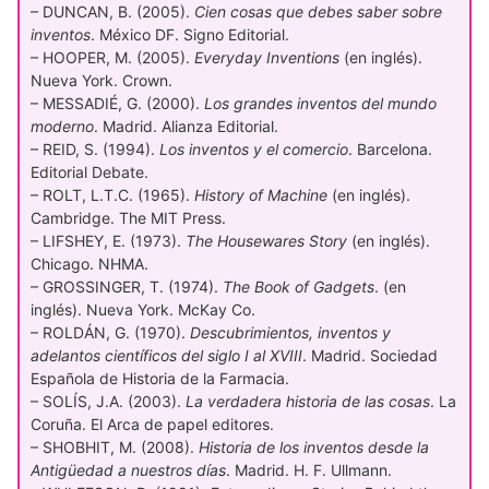
– DUNCAN, B. (2005).
Cien cosas que debes saber sobre
inventos
. México DF. Signo Editorial.
– HOOPER, M. (2005).
Everyday Inventions
(en inglés).
Nueva York. Crown.
– MESSADIÉ, G. (2000).
Los grandes inventos del mundo
moderno
. Madrid. Alianza Editorial.
– REID, S. (1994).
Los inventos y el comercio
. Barcelona.
Editorial Debate.
– ROLT, L.T.C. (1965).
History of Machine
(en inglés).
Cambridge. The MIT Press.
– LIFSHEY, E. (1973).
The Housewares Story
(en inglés).
Chicago. NHMA.
– GROSSINGER, T. (1974).
The Book of Gadgets
. (en
inglés). Nueva York. McKay Co.
– ROLDÁN, G. (1970).
Descubrimientos, inventos y
adelantos científicos del siglo I al XVIII
. Madrid. Sociedad
Española de Historia de la Farmacia.
– SOLÍS, J.A. (2003).
La verdadera historia de las cosas
. La
Coruña. El Arca de papel editores.
– SHOBHIT, M. (2008).
Historia de los inventos desde la
Antigüedad a nuestros días
. Madrid. H. F. Ullmann.