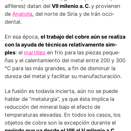
alfileres) datan del
VII milenio a. C.
y provienen
de
Anatolia
, del norte de Siria y de Irán occi­
dental.
En esa época,
el trabajo del cobre aún se reali­za
con la ayuda de técnicas relativamente sim­
ples
: el
martilleo
en frío para las piezas peque­
ñas y el calentamiento del metal entre 200 y 300
°C para las más grandes, a fin de dismi­nuir la
dureza del metal y facilitar su manufacturación.
La fusión es todavía incierta, aún no se puede
hablar de “metalurgia”, ya que ésta implica la
reducción del mineral bajo el efecto de
temperaturas elevadas. En todos los casos, los
objetos de cobre son la excepción durante el
período que va desde el VIII al V milenio a.C.