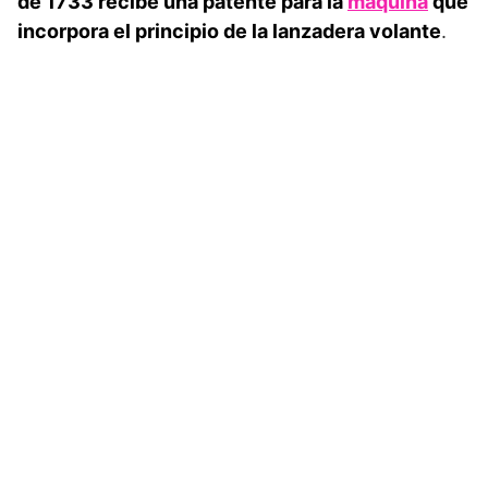
de 1733 recibe una patente para la
máquina
que
incorpora el principio de la lanzadera volante
.