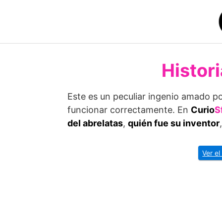
Saltar
al
contenido
Histori
Este es un peculiar ingenio amado p
funcionar correctamente. En
Curio
S
del abrelatas
,
quién fue su inventor
Ver el