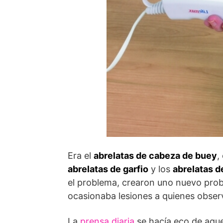
Era el
abrelatas de cabeza de buey
,
abrelatas de garfio
y los
abrelatas d
el problema, crearon uno nuevo prob
ocasionaba lesiones a quienes obser
La
prensa diaria
se hacía eco de aque