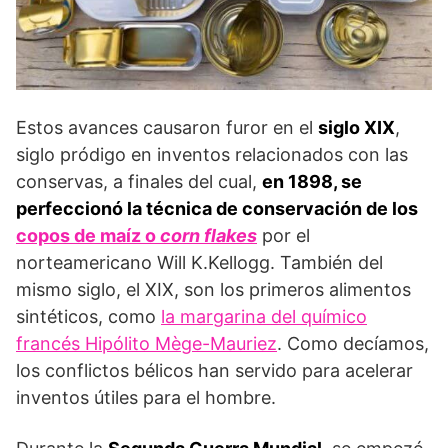
Estos avances causaron furor en el
siglo XIX
,
siglo pródigo en inventos relacionados con las
conservas, a finales del cual,
en 1898, se
perfeccionó la técnica de conservación de los
copos de maíz o
corn flakes
por el
norteamericano Will K.Kellogg. También del
mismo siglo, el XIX, son los primeros alimentos
sintéticos, como
la margarina del químico
francés Hipólito Mège-Mauriez
. Como decíamos,
los conflictos bélicos han servido para acelerar
inventos útiles para el hombre.