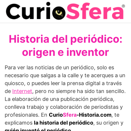
Saltar
al
contenido
Historia del periódico:
origen e inventor
Para ver las noticias de un periódico, solo es
necesario que salgas a la calle y te acerques a un
quiosco, o puedes leer la prensa digital a través
de
Internet
, pero no siempre ha sido tan sencillo.
La elaboración de una publicación periódica,
conlleva trabajo y colaboración de periodistas y
profesionales. En
Curio
Sfera
-Historia.com
, te
explicamos
la historia del periódico
, su origen y
quién inventó el periódico
.