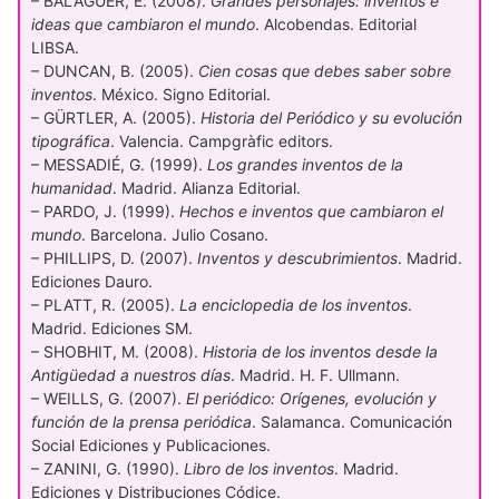
– BALAGUER, E. (2008).
Grandes personajes: inventos e
ideas que cambiaron el mundo
. Alcobendas. Editorial
LIBSA.
– DUNCAN, B. (2005).
Cien cosas que debes saber sobre
inventos
. México. Signo Editorial.
– GÜRTLER, A. (2005).
Historia del Periódico y su evolución
tipográfica
. Valencia. Campgràfic editors.
– MESSADIÉ, G. (1999).
Los grandes inventos de la
humanidad
. Madrid. Alianza Editorial.
– PARDO, J. (1999).
Hechos e inventos que cambiaron el
mundo
. Barcelona. Julio Cosano.
– PHILLIPS, D. (2007).
Inventos y descubrimientos
. Madrid.
Ediciones Dauro.
– PLATT, R. (2005).
La enciclopedia de los inventos
.
Madrid. Ediciones SM.
– SHOBHIT, M. (2008).
Historia de los inventos desde la
Antigüedad a nuestros días
. Madrid. H. F. Ullmann.
– WEILLS, G. (2007).
El periódico: Orígenes, evolución y
función de la prensa periódica
. Salamanca. Comunicación
Social Ediciones y Publicaciones.
– ZANINI, G. (1990).
Libro de los inventos
. Madrid.
Ediciones y Distribuciones Códice.