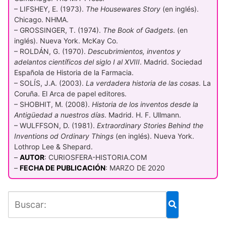
– LIFSHEY, E. (1973).
The Housewares Story
(en inglés).
Chicago. NHMA.
– GROSSINGER, T. (1974).
The Book of Gadgets
. (en
inglés). Nueva York. McKay Co.
– ROLDÁN, G. (1970).
Descubrimientos, inventos y
adelantos científicos del siglo I al XVIII
. Madrid. Sociedad
Española de Historia de la Farmacia.
– SOLÍS, J.A. (2003).
La verdadera historia de las cosas
. La
Coruña. El Arca de papel editores.
– SHOBHIT, M. (2008).
Historia de los inventos desde la
Antigüedad a nuestros días
. Madrid. H. F. Ullmann.
– WULFFSON, D. (1981).
Extraordinary Stories Behind the
Inventions od Ordinary Things
(en inglés). Nueva York.
Lothrop Lee & Shepard.
–
AUTOR
: CURIOSFERA-HISTORIA.COM
–
FECHA DE PUBLICACIÓN
: MARZO DE 2020