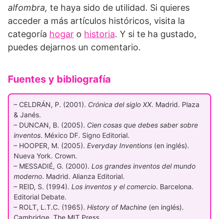
alfombra,
te haya sido de utilidad. Si quieres
acceder a más artículos históricos, visita la
categoría
hogar
o
historia
. Y si te ha gustado,
puedes dejarnos un comentario.
Fuentes y bibliografía
– CELDRÁN, P. (2001).
Crónica del siglo XX
. Madrid. Plaza
& Janés.
– DUNCAN, B. (2005).
Cien cosas que debes saber sobre
inventos
. México DF. Signo Editorial.
– HOOPER, M. (2005).
Everyday Inventions
(en inglés).
Nueva York. Crown.
– MESSADIÉ, G. (2000).
Los grandes inventos del mundo
moderno
. Madrid. Alianza Editorial.
– REID, S. (1994).
Los inventos y el comercio
. Barcelona.
Editorial Debate.
– ROLT, L.T.C. (1965).
History of Machine
(en inglés).
Cambridge. The MIT Press.