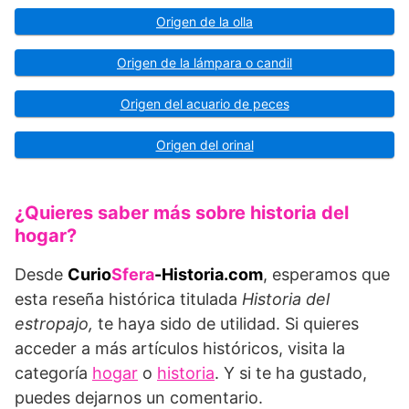
Origen de la olla
Origen de la lámpara o candil
Origen del acuario de peces
Origen del orinal
¿Quieres saber más sobre historia del
hogar?
Desde
Curio
Sfera
-Historia.com
, esperamos que
esta reseña histórica titulada
Historia del
estropajo,
te haya sido de utilidad. Si quieres
acceder a más artículos históricos, visita la
categoría
hogar
o
historia
. Y si te ha gustado,
puedes dejarnos un comentario.