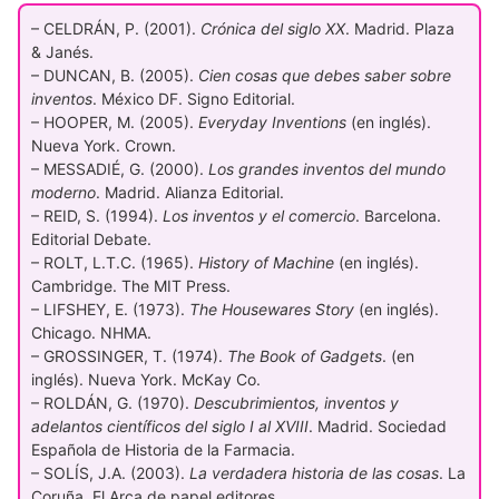
– CELDRÁN, P. (2001).
Crónica del siglo XX
. Madrid. Plaza
& Janés.
– DUNCAN, B. (2005).
Cien cosas que debes saber sobre
inventos
. México DF. Signo Editorial.
– HOOPER, M. (2005).
Everyday Inventions
(en inglés).
Nueva York. Crown.
– MESSADIÉ, G. (2000).
Los grandes inventos del mundo
moderno
. Madrid. Alianza Editorial.
– REID, S. (1994).
Los inventos y el comercio
. Barcelona.
Editorial Debate.
– ROLT, L.T.C. (1965).
History of Machine
(en inglés).
Cambridge. The MIT Press.
– LIFSHEY, E. (1973).
The Housewares Story
(en inglés).
Chicago. NHMA.
– GROSSINGER, T. (1974).
The Book of Gadgets
. (en
inglés). Nueva York. McKay Co.
– ROLDÁN, G. (1970).
Descubrimientos, inventos y
adelantos científicos del siglo I al XVIII
. Madrid. Sociedad
Española de Historia de la Farmacia.
– SOLÍS, J.A. (2003).
La verdadera historia de las cosas
. La
Coruña. El Arca de papel editores.