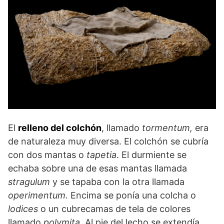
El
relleno del colchón
, llamado
tormentum,
era
de naturaleza muy diversa. El colchón se cubría
con dos mantas o
tapetia
. El durmiente se
echaba sobre una de esas mantas llamada
stragulum
y se tapaba con la otra llamada
operimentum.
Encima se ponía una colcha o
lodices
o un cubrecamas de tela de colores
llamado
polymita
. Al pie del lecho se extendía