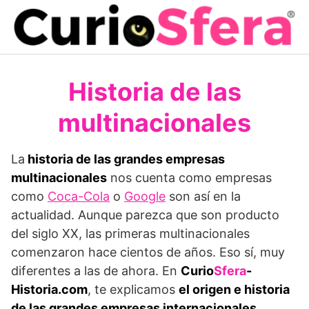
Saltar
al
contenido
Historia de las
multinacionales
La
historia de las grandes empresas
multinacionales
nos cuenta como empresas
como
Coca-Cola
o
Google
son así en la
actualidad. Aunque parezca que son producto
del siglo XX, las primeras multinacionales
comenzaron hace cientos de años. Eso sí, muy
diferentes a las de ahora. En
Curio
Sfera
-
Historia.com
, te explicamos
el origen e historia
de las grandes empresas internacionales
.