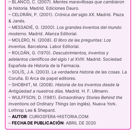
– BLANCO, C. (2007).
Mentes maravillosas que cambiaron
la historia
. Madrid. Ediciones Dauro.
– CELDRÁN, P. (2001).
Crónica del siglo XX
. Madrid. Plaza
& Janés.
– MESSADIÉ, G. (2000).
Los grandes inventos del mundo
moderno
. Madrid. Alianza Editorial.
– MOLERO, N. (2008).
El libro de las preguntas: Los
inventos
. Barcelona. Labor Editorial.
– ROLDÁN, G. (1970).
Descubrimientos, inventos y
adelantos científicos del siglo I al XVIII
. Madrid. Sociedad
Española de Historia de la Farmacia.
– SOLÍS, J.A. (2003).
La verdadera historia de las cosas
. La
Coruña. El Arca de papel editores.
– SHOBHIT, M. (2008).
Historia de los inventos desde la
Antigüedad a nuestros días
. Madrid. H. F. Ullmann.
– WULFFSON, D. (1981).
Extraordinary Stories Behind the
Inventions od Ordinary Things
(en inglés). Nueva York.
Lothrop Lee & Shepard.
–
AUTOR
: CURIOSFERA-HISTORIA.COM
–
FECHA DE PUBLICACIÓN
: ABRIL DE 2020