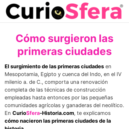
Saltar
al
contenido
Cómo surgieron las
primeras ciudades
El surgimiento de las primeras ciudades
en
Mesopotamia, Egipto y cuenca del Indo, en el IV
milenio a. de C., comporta una renovación
completa de las técnicas de construcción
empleadas hasta enton­ces por las pequeñas
comunidades agrí­colas y ganaderas del neolítico.
En
Curio
Sfera
-Historia.com
, te explicamos
cómo nacieron las primeras ciudades de la
historia
.