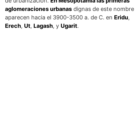
de urbanización.
En Mesopotamia las primeras
aglomeraciones urbanas
dignas de este nombre
aparecen hacia el 3900-3500 a. de C. en
Eridu
,
Erech
,
Ut
,
Lagash
, y
Ugarit
.