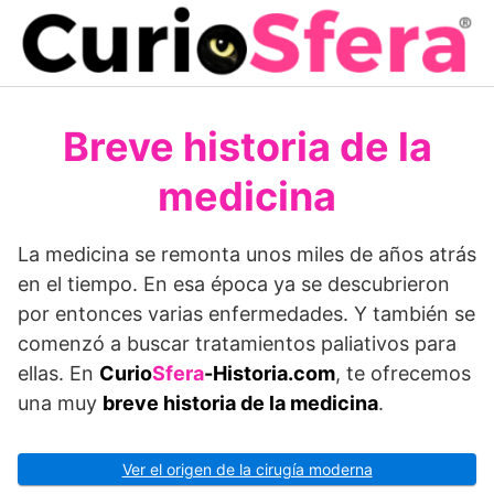
Saltar
al
contenido
Breve historia de la
medicina
La medicina se remonta unos miles de años atrás
en el tiempo. En esa época ya se descubrieron
por entonces varias enfermedades. Y también se
comenzó a buscar tratamientos paliativos para
ellas. En
Curio
Sfera
-Historia.com
, te ofrecemos
una muy
breve historia de la medicina
.
Ver el origen de la cirugía moderna