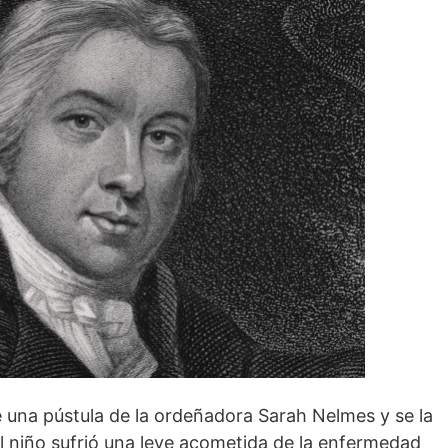
 una pústula de la ordeñadora Sarah Nelmes y se la
l niño sufrió una leve acometida de la enfermedad