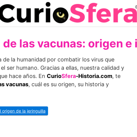
a de las vacunas: origen e 
a de la humanidad por combatir los virus que
l ser humano. Gracias a ellas, nuestra calidad y
que hace años. En
Curio
Sfera
-Historia.com
, te
las vacunas
, cuál es su origen, su historia y
l origen de la jeringuilla