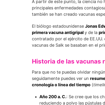
A partir de este punto, la ciencia no
principales enfermedades contagios
también se han creado vacunas espec
El biólogo estadounidense
Jonas Ed
prime­ra vacuna antigripal
y de la
pri
contrata­do por el ejército de EE.UU.
vacunas de Salk se basaban en el pri
Historia de las vacunas
Para que no te puedas olvidar ningún
seguidamente puedes ver un
resumen
cronología o línea del tiempo
(
timel
Año 200 a. C.
: Se cree que los c
reduciendo a polvo las pústulas de