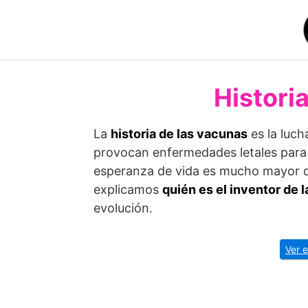
Saltar
al
contenido
Histori
La
historia de las vacunas
es la luch
provocan enfermedades letales para e
esperanza de vida es mucho mayor 
explicamos
quién es el inventor de 
evolución.
Ver e