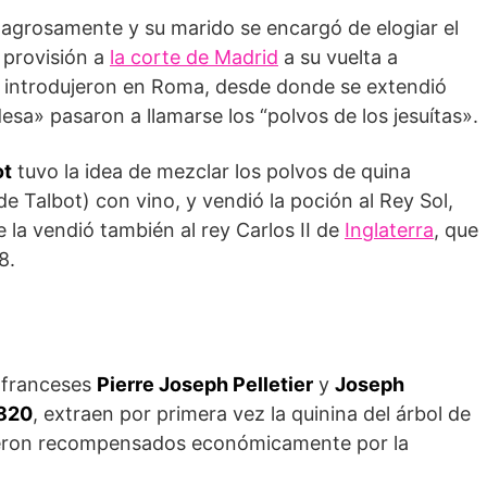
agrosamente y su marido se encargó de elogiar el
 provisión a
la corte de Madrid
a su vuelta a
la introdujeron en Roma, desde donde se extendió
esa» pasaron a llamarse los “polvos de los jesuítas».
ot
tuvo la idea de mezclar los polvos de quina
 Talbot) con vino, y vendió la poción al Rey Sol,
 la vendió también al rey Carlos II de
Inglaterra
, que
8.
 franceses
Pierre Joseph Pelletier
y
Joseph
820
, extraen por primera vez la quinina del árbol de
fueron recompensados económicamente por la