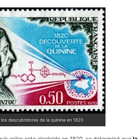
, los descubridores de la quinina en 1820
ir asilar este alcaloide en 1820, se determinó que
la