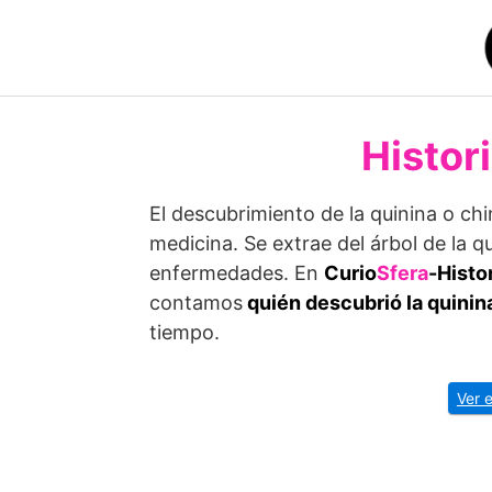
Saltar
al
contenido
Histori
El descubrimiento de la quinina o ch
medicina. Se extrae del árbol de la 
enfermedades. En
Curio
Sfera
-Histo
contamos
quién descubrió la quinin
tiempo.
Ver 