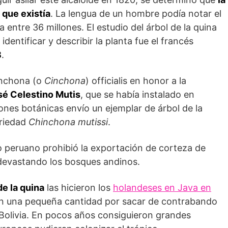
 que existía
. La lengua de un hombre podía notar el
 entre 36 millones. El estudio del árbol de la quina
identificar y describir la planta fue el francés
8
.
inchona (o
Cinchona
) officialis en honor a la
sé Celestino Mutis
, que se había instalado en
nes botánicas envío un ejemplar de árbol de la
ariedad
Chinchona
mutissi
.
no peruano prohibió la exportación de corteza de
 devastando los bosques andinos.
de la quina
las hicieron los
holandeses en Java en
n una pequeña cantidad por sacar de contrabando
 Bolivia. En pocos años consiguieron grandes