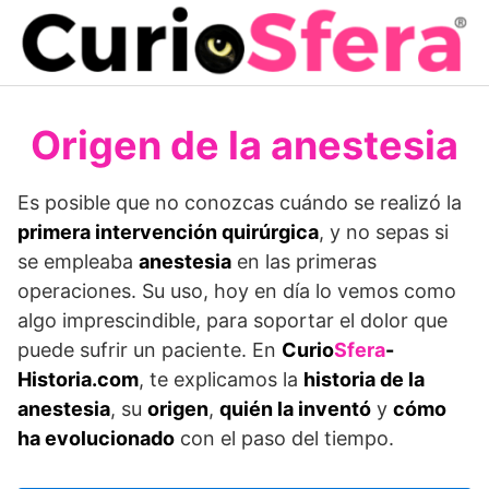
Saltar
al
contenido
Origen de la anestesia
Es posible que no conozcas cuándo se realizó la
primera intervención quirúrgica
, y no sepas si
se empleaba
anestesia
en las primeras
operaciones. Su uso, hoy en día lo vemos como
algo imprescindible, para soportar el dolor que
puede sufrir un paciente. En
Curio
Sfera
-
Historia.com
, te explicamos la
historia de la
anestesia
, su
origen
,
quién la inventó
y
cómo
ha evolucionado
con el paso del tiempo.