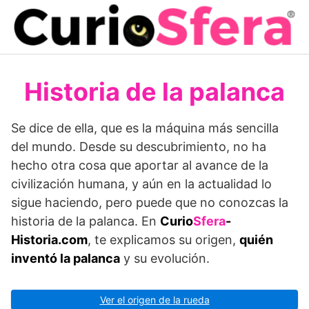
Saltar
al
contenido
Historia de la palanca
Se dice de ella, que es la máquina más sencilla
del mundo. Desde su descubrimiento, no ha
hecho otra cosa que aportar al avance de la
civilización humana, y aún en la actualidad lo
sigue haciendo, pero puede que no conozcas la
historia de la palanca. En
Curio
Sfera
-
Historia.com
, te explicamos su origen,
quién
inventó la palanca
y su evolución.
Ver el origen de la rueda