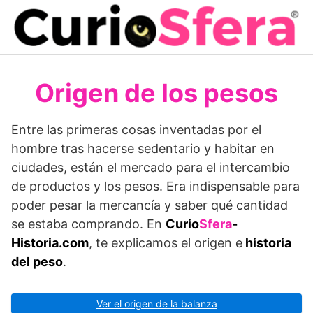
Saltar
al
contenido
Origen de los pesos
Entre las primeras cosas inventadas por el
hombre tras hacerse sedentario y habitar en
ciudades, están el mercado para el intercambio
de productos y los pesos. Era indispensable para
poder pesar la mercancía y saber qué cantidad
se estaba comprando. En
Curio
Sfera
-
Historia.com
, te explicamos el origen e
historia
del peso
.
Ver el origen de la balanza