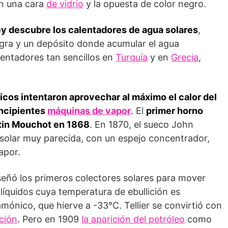
on una cara
de vidrio
y la opuesta de color negro.
ley descubre los calentadores de agua solares
,
egra y un depósito donde acumular el agua
lentadores tan sencillos en
Turquía
y en
Grecia
,
.
ficos intentaron aprovechar al máximo el calor del
incipientes
máquinas de vapor
. El
primer horno
stin Mouchot en 1868
. En 1870, el sueco John
solar muy parecida, con un espejo concentrador,
apor.
iseñó los primeros colectores solares para mover
íquidos cuya temperatura de ebullición es
mónico, que hierve a -33°C. Tellier se convirtió con
ación
. Pero en 1909
la aparición del petróleo
como