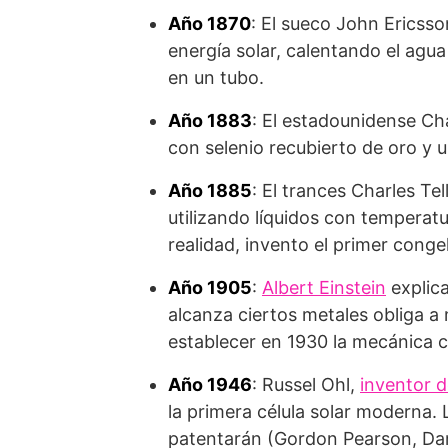
Año 1870
: El sueco John Ericss
energía solar, calentando el agu
en un tubo.
Año 1883
: El estadounidense Cha
con selenio recubierto de oro y u
Año 1885
: El trances Charles Te
utilizando líquidos con temperat
realidad, invento el primer cong
Año 1905
:
Albert Einstein
explica
alcanza ciertos metales obliga a 
establecer en 1930 la mecánica c
Año 1946
: Russel Ohl,
inventor d
la primera célula solar moderna. L
patentarán (Gordon Pearson, Darr