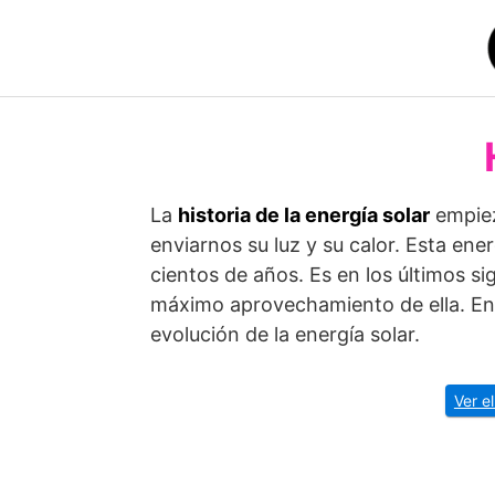
Saltar
al
contenido
La
historia de la energía solar
empiez
enviarnos su luz y su calor. Esta ene
cientos de años. Es en los últimos s
máximo aprovechamiento de ella. E
evolución de la energía solar.
Ver e