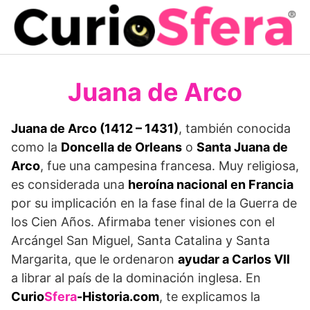
Saltar
al
contenido
Juana de Arco
Juana de Arco (1412 – 1431)
, también conocida
como la
Doncella de Orleans
o
Santa Juana de
Arco
, fue una campesina francesa. Muy religiosa,
es considerada una
heroína nacional en Francia
por su implicación en la fase final de la Guerra de
los Cien Años. Afirmaba tener visiones con el
Arcángel San Miguel, Santa Catalina y Santa
Margarita, que le ordenaron
ayudar a Carlos VII
a librar al país de la dominación inglesa. En
Curio
Sfera
-Historia.com
, te explicamos la