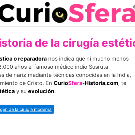
istoria de la cirugía estéti
ástica o reparadora
nos indica que ni mucho menos
2.000 años el famoso médico indio Susruta
s de nariz mediante técnicas conocidas en la India,
cimiento de Cristo. En
Curio
Sfera
-Historia.com
, te
stética
y su
evolución
.
rigen de la cirugía moderna