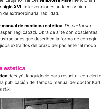
el cirujano francés
Ambroise Paré
mencionan
o siglo XVI
. Intervenciones audaces y bien
 de extraordinaria habilidad.
r manual de medicina estética
:
De curtorum
aspar Taglicaozzi. Obra de arte con doscientas
lustraciones que describen la forma de corregir
jidos extraídos del brazo del paciente “al modo
a estética
tica
decayó, languideció para resucitar con cierto
la publicación del famoso manual del doctor Karl
astik.