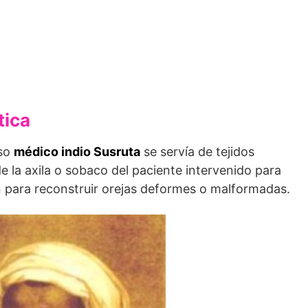
tica
oso
médico indio Susruta
se servía de tejidos
e la axila o sobaco del paciente intervenido para
én para reconstruir orejas deformes o malformadas.