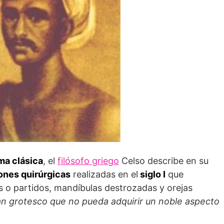
a clásica
, el
filósofo griego
Celso describe en su
ones quirúrgicas
realizadas en el
siglo I
que
s o partidos, mandíbulas destrozadas y orejas
n grotesco que no pueda adquirir un noble aspecto