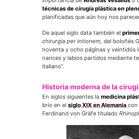
importancia de
Andreas Vesalius
o d
técnicas de cirugía plástica en plen
planificadas que aún hoy nos parecen
De aquel siglo data también el
prime
chirurgia per intionem,
del boloñés G
noventa y ocho páginas y veintidós i
narices y labios partidos mediante te
italiano”.
Historia moderna de la cirugí
En siglos siguientes la
medicina plás
brío en el
siglo XIX en Alemania
con 
Ferdinand von Gräfe titulado
Rhinopl