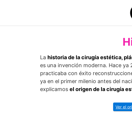
Saltar
al
contenido
H
La
historia de la cirugía estética, pl
es una invención moderna. Hace ya 
practicaba con éxito reconstruccione
ya en el primer milenio antes del na
explicamos
el origen de la cirugía e
Ver el o