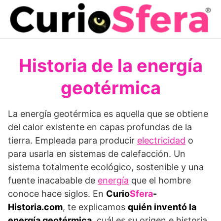
Saltar
al
contenido
Historia de la energía
geotérmica
La energía geotérmica es aquella que se obtiene
del calor existente en capas profundas de la
tierra. Empleada para producir
electricidad
o
para usarla en sistemas de calefacción. Un
sistema totalmente ecológico, sostenible y una
fuente inacabable de
energía
que el hombre
conoce hace siglos. En
Curio
Sfera
-
Historia.com
, te explicamos
quién inventó la
energía geotérmica
, cuál es su origen e historia.