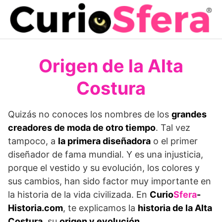
Saltar
al
contenido
Origen de la Alta
Costura
Quizás no conoces los nombres de los
grandes
creadores de moda de otro tiempo
. Tal vez
tampoco, a
la primera diseñadora
o el primer
diseñador de fama mundial. Y es una injusticia,
porque el vestido y su evolución, los colores y
sus cambios, han sido factor muy importante en
la historia de la vida civilizada. En
Curio
Sfera
-
Historia.com
, te explicamos la
historia de la Alta
Costura
, su
origen y evolución
.