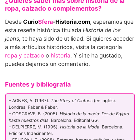
¿Quieres saber más sobre historia de la
ropa, calzado o complementos?
Desde
Curio
Sfera
-Historia.com
, esperamos que
esta reseña histórica titulada
Historia de los
jeans,
te haya sido de utilidad. Si quieres acceder
a más artículos históricos, visita la categoría
ropa y calzado
o
historia
. Y si te ha gustado,
puedes dejarnos un comentario.
Fuentes y bibliografía
– AGNES, A. (1967).
The Story of Clothes
(en inglés).
Londres. Faber & Faber.
– COSGRAVE, B. (2005).
Historia de la moda: Desde Egipto
hasta nuestros días
. Barcelona. Editorial GG.
– DELPIERRE, M. (1995).
Historia de la Moda
. Barcelona.
Edicions Indesinenter.
– FRUGONI, C. (2008).
Botones, bancos, brújulas y otros