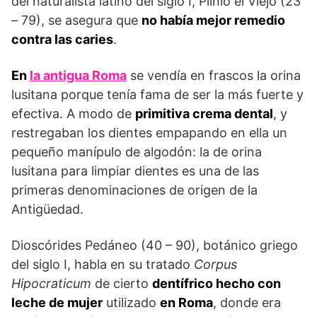
del naturalista latino del siglo I, Plinio el Viejo (23
– 79), se asegura que
no había mejor remedio
contra las caries
.
En
la antigua Roma
se vendía en frascos la orina
lusitana porque tenía fama de ser la más fuerte y
efectiva. A modo de
primitiva crema dental
, y
restregaban los dientes empapando en ella un
pequeño manípulo de algodón: la de orina
lusitana para limpiar dientes es una de las
primeras denominaciones de origen de la
Antigüedad.
Dioscórides Pedáneo (40 – 90), botánico griego
del siglo I, habla en su tratado
Corpus
Hipocraticum
de cierto
dentífrico hecho con
leche de mujer
utilizado
en Roma
, donde era