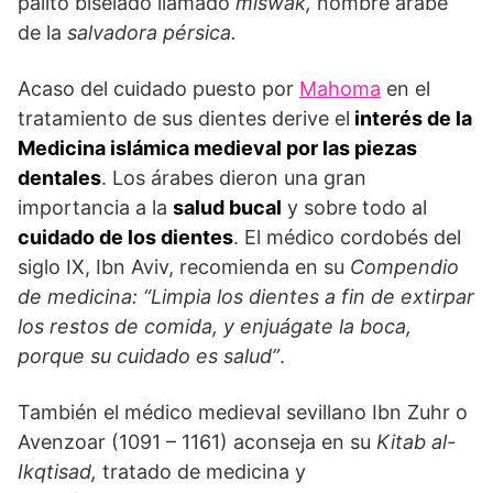
palito biselado llamado
miswak,
nombre árabe
de la
salvadora pérsica.
Acaso del cuidado puesto por
Mahoma
en el
tratamiento de sus dientes derive el
interés de la
Medicina islámica medieval por las piezas
dentales
. Los árabes dieron una gran
importancia a la
salud bucal
y sobre todo al
cuidado de los dientes
. El médico cordobés del
siglo IX, Ibn Aviv, recomienda en su
Compendio
de medicina:
“Limpia los dientes a fin de extirpar
los restos de comida, y enjuágate la boca,
porque su cuidado es salud”
.
También el médico medieval sevillano Ibn Zuhr o
Avenzoar (1091 – 1161) aconseja en su
Kitab al-
Ikqtisad,
tratado de medicina y