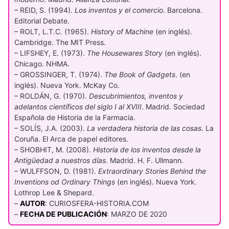
– REID, S. (1994).
Los inventos y el comercio
. Barcelona.
Editorial Debate.
– ROLT, L.T.C. (1965).
History of Machine
(en inglés).
Cambridge. The MIT Press.
– LIFSHEY, E. (1973).
The Housewares Story
(en inglés).
Chicago. NHMA.
– GROSSINGER, T. (1974).
The Book of Gadgets
. (en
inglés). Nueva York. McKay Co.
– ROLDÁN, G. (1970).
Descubrimientos, inventos y
adelantos científicos del siglo I al XVIII
. Madrid. Sociedad
Española de Historia de la Farmacia.
– SOLÍS, J.A. (2003).
La verdadera historia de las cosas
. La
Coruña. El Arca de papel editores.
– SHOBHIT, M. (2008).
Historia de los inventos desde la
Antigüedad a nuestros días
. Madrid. H. F. Ullmann.
– WULFFSON, D. (1981).
Extraordinary Stories Behind the
Inventions od Ordinary Things
(en inglés). Nueva York.
Lothrop Lee & Shepard.
–
AUTOR
: CURIOSFERA-HISTORIA.COM
–
FECHA DE PUBLICACIÓN
: MARZO DE 2020