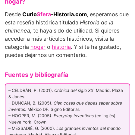
hogar?
Desde
Curio
Sfera
-Historia.com
, esperamos que
esta reseña histórica titulada
Historia de la
chimenea,
te haya sido de utilidad. Si quieres
acceder a más artículos históricos, visita la
categoría
hogar
o
historia
. Y si te ha gustado,
puedes dejarnos un comentario.
Fuentes y bibliografía
– CELDRÁN, P. (2001).
Crónica del siglo XX
. Madrid. Plaza
& Janés.
– DUNCAN, B. (2005).
Cien cosas que debes saber sobre
inventos
. México DF. Signo Editorial.
– HOOPER, M. (2005).
Everyday Inventions
(en inglés).
Nueva York. Crown.
– MESSADIÉ, G. (2000).
Los grandes inventos del mundo
moderno
. Madrid. Alianza Editorial.